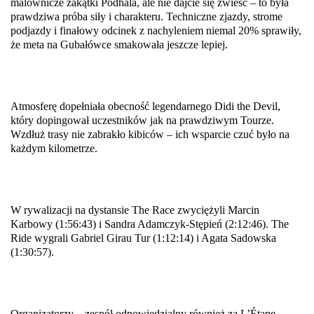
malownicze zakątki Podhala, ale nie dajcie się zwieść – to była 
prawdziwa próba siły i charakteru. Techniczne zjazdy, strome 
podjazdy i finałowy odcinek z nachyleniem niemal 20% sprawiły, 
że meta na Gubałówce smakowała jeszcze lepiej.
Atmosferę dopełniała obecność legendarnego Didi the Devil, 
który dopingował uczestników jak na prawdziwym Tourze. 
Wzdłuż trasy nie zabrakło kibiców – ich wsparcie czuć było na 
każdym kilometrze.
W rywalizacji na dystansie The Race zwyciężyli Marcin 
Karbowy (1:56:43) i Sandra Adamczyk-Stępień (2:12:46). The 
Ride wygrali Gabriel Girau Tur (1:12:14) i Agata Sadowska 
(1:30:57).
Organizatorzy – zespół odpowiedzialny również za L’Étape 