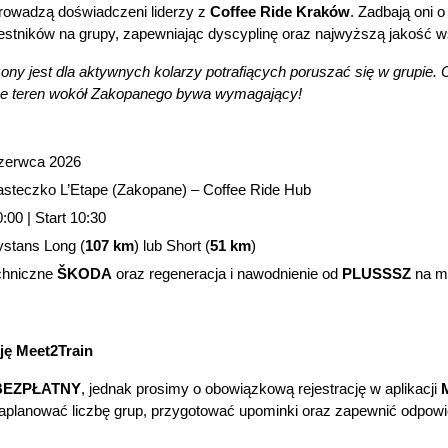
prowadzą doświadczeni liderzy z 
Coffee Ride Kraków
. Zadbają oni 
zestników na grupy, zapewniając dyscyplinę oraz najwyższą jakość ws
ny jest dla aktywnych kolarzy potrafiących poruszać się w grupie. 
 że teren wokół Zakopanego bywa wymagający! 
czerwca 2026
asteczko L’Etape (Zakopane) – Coffee Ride Hub
:00 | Start 10:30
ystans Long (
107 km
) lub Short (
51 km
)
hniczne 
ŠKODA
 oraz regeneracja i nawodnienie od 
PLUSSSZ
 na m
cję Meet2Train
BEZPŁATNY
, jednak prosimy o obowiązkową rejestrację w aplikacji 
lanować liczbę grup, przygotować upominki oraz zapewnić odpowied