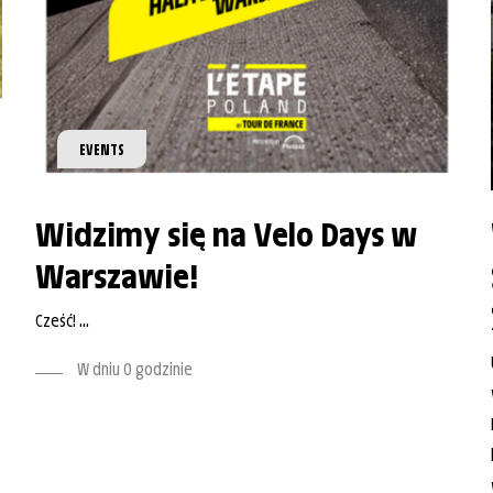
EVENTS
Widzimy się na Velo Days w
Warszawie!
Cześć! ...
W dniu O godzinie