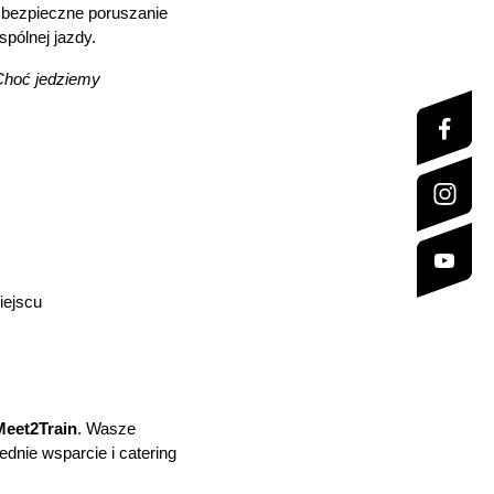
o bezpieczne poruszanie 
pólnej jazdy.
Choć jedziemy 
iejscu
Meet2Train
. Wasze 
nie wsparcie i catering 