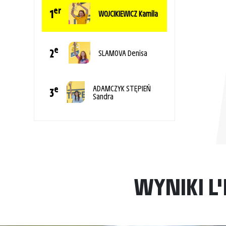
er
1
WOJCIKIEWICZ Kamila
e
2
SLAMOVA Denisa
ADAMCZYK STĘPIEŃ
e
3
Sandra
WYNIKI L