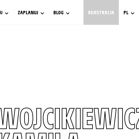
UJ
ZAPLANUJ
BLOG
REJESTRACJA
PL
WOJCIKIEWIC